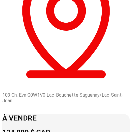
103 Ch. Eva G0W1V0 Lac-Bouchette Saguenay/Lac-Saint-
Jean
Leaflet
| © OpenStreetMap contributors © CARTO
+
À VENDRE
−