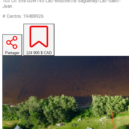
103 Ch. Eva G0W1V0 Lac-Bouchette Saguenay/Lac-Saint-
Jean
# Centris :19488926
Partager
124 900 $
CAD