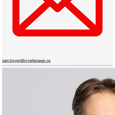
sam.boyer@royallepage.ca