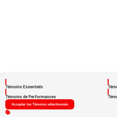
Activer
Acti
Témoins Essentiels
Témo
Activer
Acti
Témoins de Performances
Témo
Accepter les Témoins sélectionnés