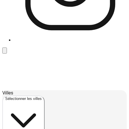
Leaflet
| ©
OpenStreetMap
contributors ©
CARTO
Villes
+
Sélectionner les villes
−