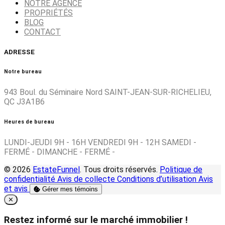
NOTRE AGENCE
PROPRIÉTÉS
BLOG
CONTACT
ADRESSE
Notre bureau
943 Boul. du Séminaire Nord SAINT-JEAN-SUR-RICHELIEU,
QC J3A1B6
Heures de bureau
LUNDI-JEUDI 9H - 16H VENDREDI 9H - 12H SAMEDI -
FERMÉ - DIMANCHE - FERMÉ -
© 2026
EstateFunnel
. Tous droits réservés.
Politique de
confidentialité
Avis de collecte
Conditions d’utilisation
Avis
et avis
Gérer mes témoins
Close
✕
Restez informé sur le marché immobilier !