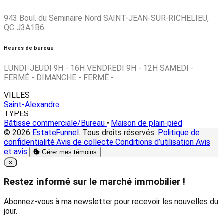
943 Boul. du Séminaire Nord SAINT-JEAN-SUR-RICHELIEU,
QC J3A1B6
Heures de bureau
LUNDI-JEUDI 9H - 16H VENDREDI 9H - 12H SAMEDI -
FERMÉ - DIMANCHE - FERMÉ -
VILLES
Saint-Alexandre
TYPES
Bâtisse commerciale/Bureau
•
Maison de plain-pied
© 2026
EstateFunnel
. Tous droits réservés.
Politique de
confidentialité
Avis de collecte
Conditions d’utilisation
Avis
et avis
Gérer mes témoins
Close
✕
Restez informé sur le marché immobilier !
Abonnez-vous à ma newsletter pour recevoir les nouvelles du
jour.