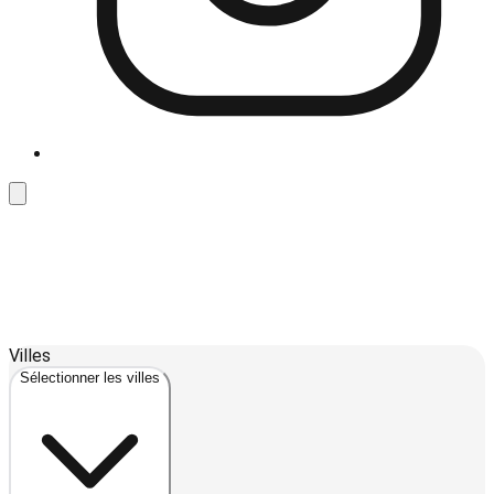
Leaflet
| ©
OpenStreetMap
contributors ©
CARTO
Villes
+
Sélectionner les villes
−