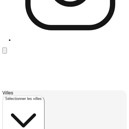
Leaflet
| ©
OpenStreetMap
contributors ©
CARTO
Villes
+
Sélectionner les villes
−