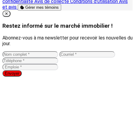
confidentialité
Avis de collecte
Conditions d’utilisation
Avis
et avis
Gérer mes témoins
Close
✕
Restez informé sur le marché immobilier !
Abonnez-vous à ma newsletter pour recevoir les nouvelles du
jour.
Envoyer