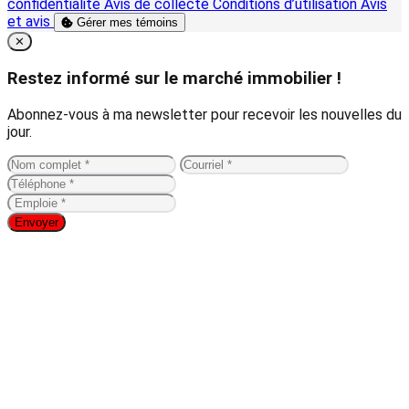
confidentialité
Avis de collecte
Conditions d’utilisation
Avis
et avis
Gérer mes témoins
Close
✕
Restez informé sur le marché immobilier !
Abonnez-vous à ma newsletter pour recevoir les nouvelles du
jour.
Envoyer