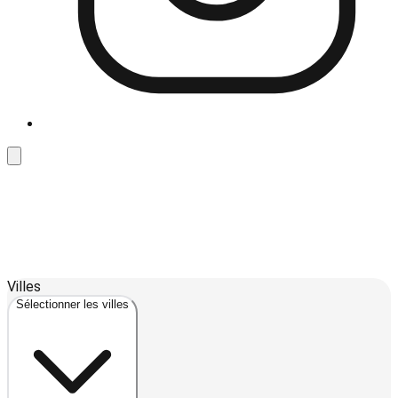
Leaflet
| ©
OpenStreetMap
contributors ©
CARTO
Villes
+
Sélectionner les villes
−