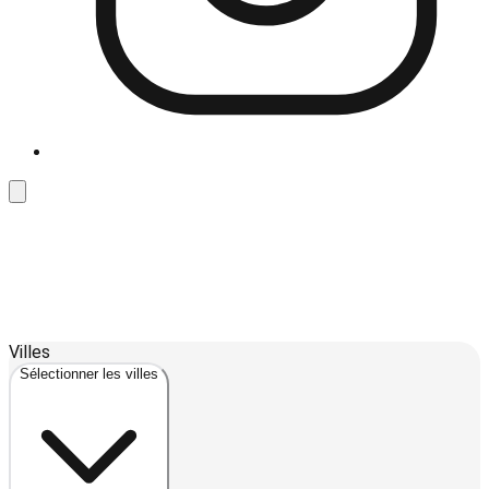
Leaflet
| ©
OpenStreetMap
contributors ©
CARTO
Villes
+
Sélectionner les villes
−