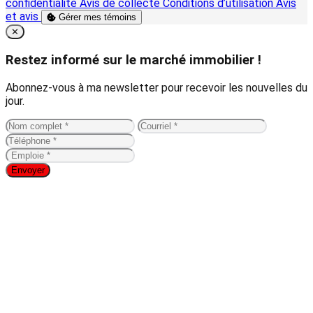
confidentialité
Avis de collecte
Conditions d’utilisation
Avis
et avis
Gérer mes témoins
Close
✕
Restez informé sur le marché immobilier !
Abonnez-vous à ma newsletter pour recevoir les nouvelles du
jour.
Envoyer