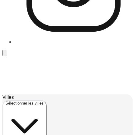
Leaflet
| ©
OpenStreetMap
contributors ©
CARTO
Villes
+
Sélectionner les villes
−